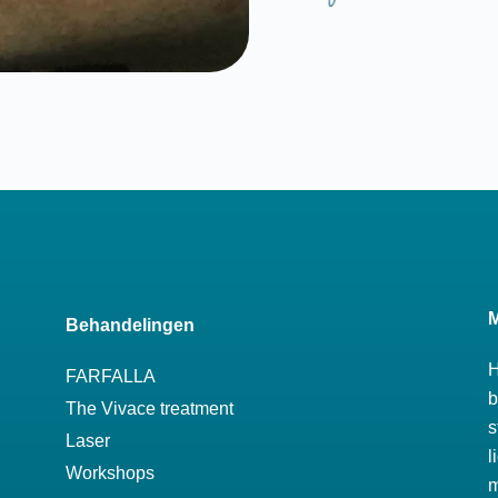
M
Behandelingen
H
FARFALLA
b
The Vivace treatment
s
Laser
l
Workshops
m