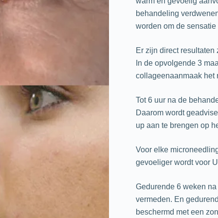
warm en gevoelig aanvo
behandeling verdwenen.
worden om de sensatie 
Er zijn direct resultaten
In de opvolgende 3 maa
collageenaanmaak het r
Tot 6 uur na de behande
Daarom wordt geadvise
up aan te brengen op h
Voor elke microneedling 
gevoeliger wordt voor U
Gedurende 6 weken na d
vermeden. En gedurende
beschermd met een zon