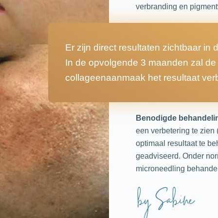
verbranding en pigment
Er zijn direct resultaten zichtbaar in 
In de opvolgende 3 maanden zal de
collageenaanmaak het resultaat ver
Benodigde behandeli
een verbetering te zien 
optimaal resultaat te b
geadviseerd. Onder no
microneedling behande