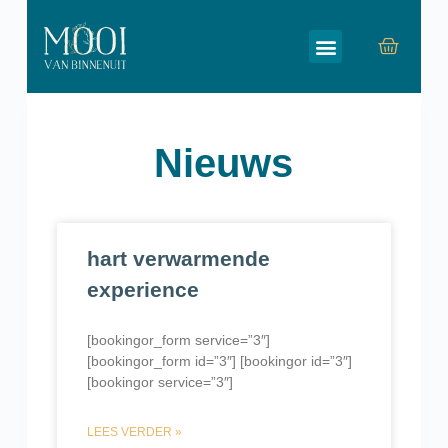
G
a
n
a
a
Nieuws
r
d
e
i
hart verwarmende
n
h
experience
o
u
[bookingor_form service=”3″]
d
[bookingor_form id=”3″] [bookingor id=”3″]
[bookingor service=”3″]
LEES VERDER »