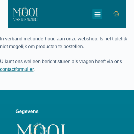
G
a
n
a
a
In verband met onderhoud aan onze webshop. Is het tijdelijk
r
niet mogelijk om producten te bestellen.
d
e
U kunt ons wel een bericht sturen als vragen heeft via ons
i
contactformulier
.
n
h
o
u
d
Gegevens