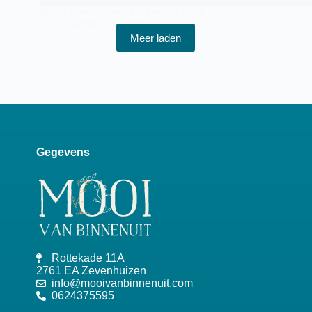
Herfst blues? foton lichttherapie helpt
Sabine
9 oktober, 2024
Meer laden
Gegevens
Rottekade 11A
2761 EA Zevenhuizen
info@mooivanbinnenuit.com
0624375595