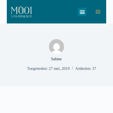
G
a
n
a
a
r
d
e
i
n
h
o
Sabine
u
d
Toegetreden: 27 mei, 2019
Artikelen: 37