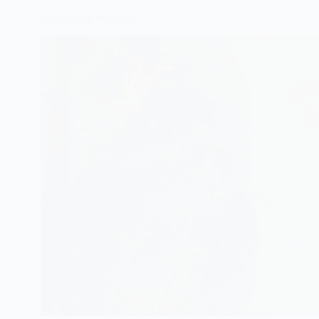
Hoezo blue moonday ?