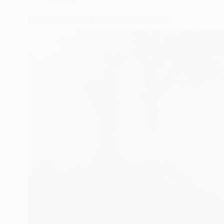
Herfst blues? foton licht therapie in de herfst